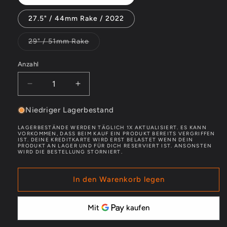
27.5" / 44mm Rake / 2022
Variante
29" / 51mm Rake
ausverkauft
oder
nicht
Anzahl
verfügbar
Verringere
Erhöhe
die
die
Menge
Menge
Niedriger Lagerbestand
für
für
LAGERBESTÄNDE WERDEN TÄGLICH 1X AKTUALISIERT. ES KANN
FOX
FOX
VORKOMMEN, DASS BEIM KAUF EIN PRODUKT BEREITS VERGRIFFEN
IST. DEINE KREDITKARTE WIRD ERST BELASTET WENN DEIN
Federgabel
Federgabel
PRODUKT AN LAGER UND FÜR DICH RESERVIERT IST. ANSONSTEN
FLOAT
FLOAT
WIRD DIE BESTELLUNG STORNIERT.
FS
FS
e-
e-
In den Warenkorb legen
Bike
Bike
36
36
Grip
Grip
2H/L
2H/L
160
160