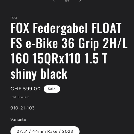
in
von
1
/
4
Modal
öffnen
FOX
FOX Federgabel FLOAT
FS e-Bike 36 Grip 2H/L
160 15QRx110 1.5 T
shiny black
Verkaufspreis
CHF 599.00
Sale
Inkl. Steuern.
SKU:
910-21-103
Variante
27.5" / 44mm Rake / 2023