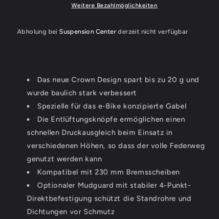
Weitere Bezahlmöglichkeiten
15QRx110
15QRx110
1.5
1.5
T
T
Abholung bei
Suspension Center
derzeit nicht verfügbar
shiny
shiny
black
black
Das neue Crown Design spart bis zu 20 g und
wurde baulich stark verbessert
Spezielle für das e-Bike konzipierte Gabel
Die Entlüftungsknöpfe ermöglichen einen
schnellen Druckausgleich beim Einsatz in
verschiedenen Höhen, so dass der volle Federweg
genutzt werden kann
Kompatibel mit 230 mm Bremsscheiben
Optionaler Mudguard mit stabiler 4-Punkt-
Direktbefestigung schützt die Standrohre und
Dichtungen vor Schmutz