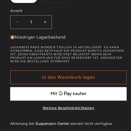
ausverkauft
oder
nicht
Anzahl
verfügbar
Verringere
Erhöhe
die
die
Menge
Menge
Niedriger Lagerbestand
für
für
LAGERBESTÄNDE WERDEN TÄGLICH 1X AKTUALISIERT. ES KANN
FOX
FOX
VORKOMMEN, DASS BEIM KAUF EIN PRODUKT BEREITS VERGRIFFEN
IST. DEINE KREDITKARTE WIRD ERST BELASTET WENN DEIN
Sattelstütze
Sattelstütze
PRODUKT AN LAGER UND FÜR DICH RESERVIERT IST. ANSONSTEN
Transfer
Transfer
WIRD DIE BESTELLUNG STORNIERT.
absenkbar
absenkbar
FS
FS
In den Warenkorb legen
Ø30.9
Ø30.9
mm
mm
intern
intern
schwarz
schwarz
Weitere Bezahlmöglichkeiten
Abholung bei
Suspension Center
derzeit nicht verfügbar