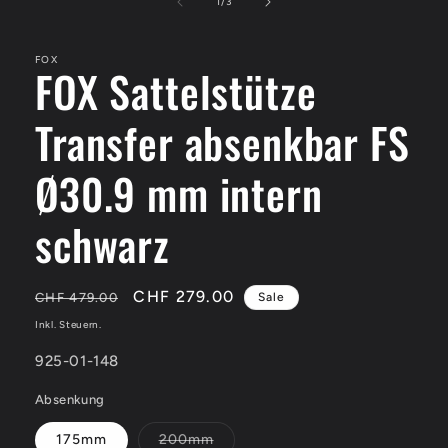
in
von
1
/
3
Modal
öffnen
FOX
FOX Sattelstütze
Transfer absenkbar FS
Ø30.9 mm intern
schwarz
Normaler
Verkaufspreis
CHF 279.00
CHF 479.00
Sale
Preis
Inkl. Steuern.
SKU:
925-01-148
Absenkung
Variante
175mm
200mm